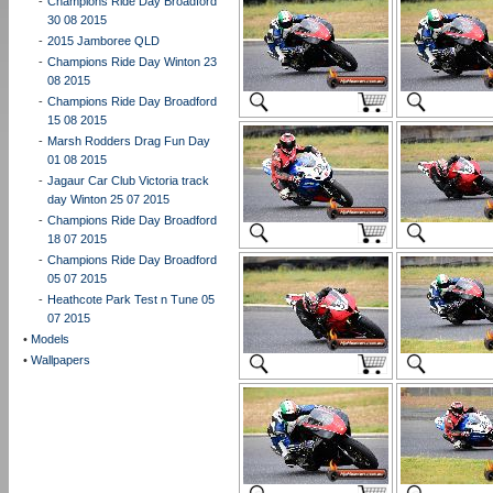
-
Champions Ride Day Broadford
30 08 2015
-
2015 Jamboree QLD
-
Champions Ride Day Winton 23
08 2015
-
Champions Ride Day Broadford
15 08 2015
-
Marsh Rodders Drag Fun Day
01 08 2015
-
Jagaur Car Club Victoria track
day Winton 25 07 2015
-
Champions Ride Day Broadford
18 07 2015
-
Champions Ride Day Broadford
05 07 2015
-
Heathcote Park Test n Tune 05
07 2015
•
Models
•
Wallpapers