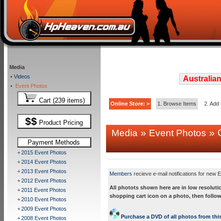
Media
•
Videos
Australian
•
Event Photos
Cart (239 items)
Online Store: >
1. Browse Items
2. Add 
$$
Product Pricing
»
» C
Media
Event Photos
Payment Methods
+
2015 Event Photos
+
2014 Event Photos
+
2013 Event Photos
Members
recieve e-mail notifications for new E
+
2012 Event Photos
All photots shown here are in low resoluti
+
2011 Event Photos
shopping cart icon on a photo, then follow
+
2010 Event Photos
+
2009 Event Photos
Purchase a DVD of all photos from this
+
2008 Event Photos