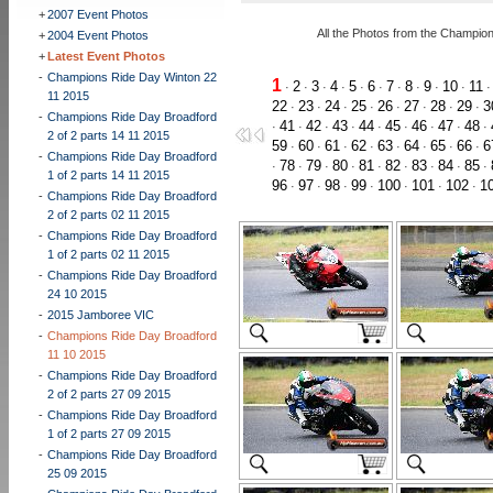
+
2007 Event Photos
All the Photos from the Champio
+
2004 Event Photos
+
Latest Event Photos
-
Champions Ride Day Winton 22
1
2
3
4
5
6
7
8
9
10
11
·
·
·
·
·
·
·
·
·
·
11 2015
22
23
24
25
26
27
28
29
3
·
·
·
·
·
·
·
·
-
Champions Ride Day Broadford
41
42
43
44
45
46
47
48
·
·
·
·
·
·
·
·
·
2 of 2 parts 14 11 2015
59
60
61
62
63
64
65
66
6
·
·
·
·
·
·
·
·
-
Champions Ride Day Broadford
78
79
80
81
82
83
84
85
·
·
·
·
·
·
·
·
·
1 of 2 parts 14 11 2015
96
97
98
99
100
101
102
1
·
·
·
·
·
·
·
-
Champions Ride Day Broadford
2 of 2 parts 02 11 2015
-
Champions Ride Day Broadford
1 of 2 parts 02 11 2015
-
Champions Ride Day Broadford
24 10 2015
-
2015 Jamboree VIC
-
Champions Ride Day Broadford
11 10 2015
-
Champions Ride Day Broadford
2 of 2 parts 27 09 2015
-
Champions Ride Day Broadford
1 of 2 parts 27 09 2015
-
Champions Ride Day Broadford
25 09 2015