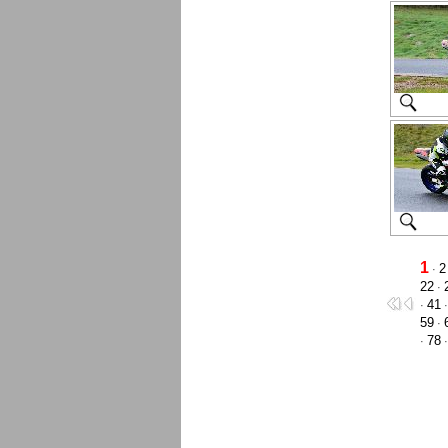
1
2
·
22
·
41
·
59
·
78
·