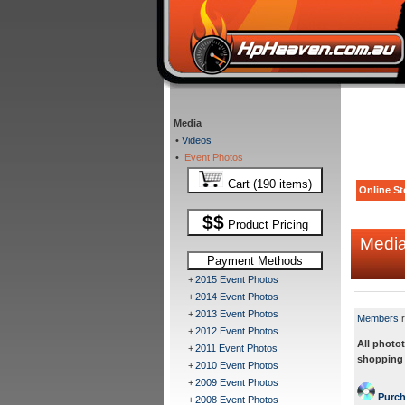
Media
•
Videos
•
Event Photos
Cart (190 items)
Online St
$$
Product Pricing
Medi
Payment Methods
+
2015 Event Photos
+
2014 Event Photos
+
2013 Event Photos
Members
r
+
2012 Event Photos
All photot
+
2011 Event Photos
shopping c
+
2010 Event Photos
+
2009 Event Photos
Purcha
+
2008 Event Photos