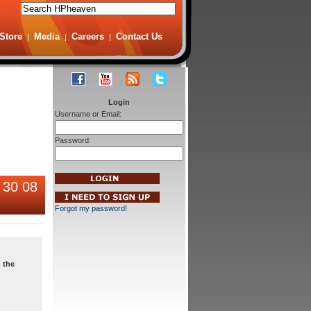
Store
Media
Careers
Contact Us
|
|
|
Login
Username or Email:
Password:
 30 08
Forgot my password!
 the