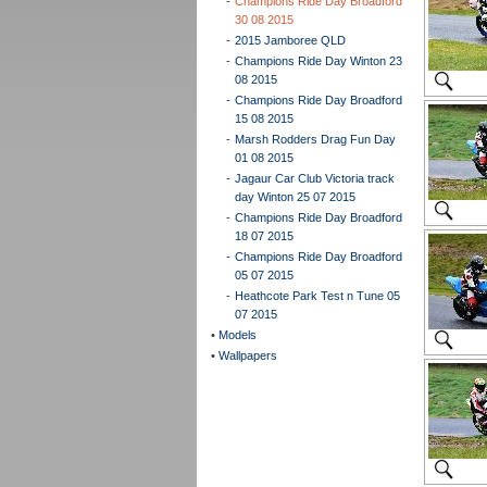
-
Champions Ride Day Broadford
30 08 2015
-
2015 Jamboree QLD
-
Champions Ride Day Winton 23
08 2015
-
Champions Ride Day Broadford
15 08 2015
-
Marsh Rodders Drag Fun Day
01 08 2015
-
Jagaur Car Club Victoria track
day Winton 25 07 2015
-
Champions Ride Day Broadford
18 07 2015
-
Champions Ride Day Broadford
05 07 2015
-
Heathcote Park Test n Tune 05
07 2015
•
Models
•
Wallpapers