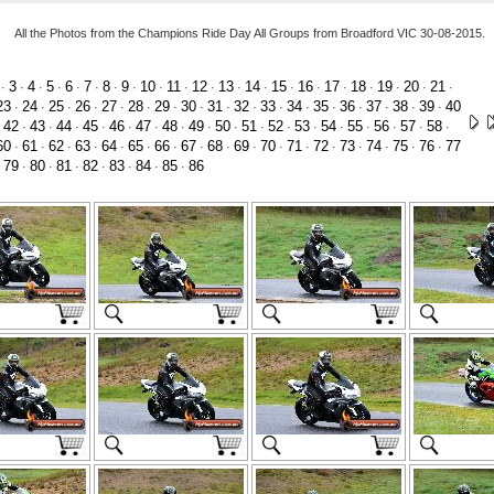
All the Photos from the Champions Ride Day All Groups from Broadford VIC 30-08-2015.
3
4
5
6
7
8
9
10
11
12
13
14
15
16
17
18
19
20
21
·
·
·
·
·
·
·
·
·
·
·
·
·
·
·
·
·
·
·
·
23
24
25
26
27
28
29
30
31
32
33
34
35
36
37
38
39
40
·
·
·
·
·
·
·
·
·
·
·
·
·
·
·
·
·
42
43
44
45
46
47
48
49
50
51
52
53
54
55
56
57
58
·
·
·
·
·
·
·
·
·
·
·
·
·
·
·
·
·
·
60
61
62
63
64
65
66
67
68
69
70
71
72
73
74
75
76
77
·
·
·
·
·
·
·
·
·
·
·
·
·
·
·
·
·
79
80
81
82
83
84
85
86
·
·
·
·
·
·
·
·