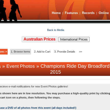
Home
Features
Records
Online 
|
|
|
Back to Media
Australian Prices
International Prices
ore: >
1. Browse Items
2. Add to Cart
3. Provide Details
>>
»
» Champions Ride Day Broadford
a
Event Photos
2015
ecieve e-mail notifications for new Event Photos galleries!
s shown here are in low resolution. You may purchase a high-quality print by clicking
art icon on a photo, then following the steps.
se a DVD of all photos from this event (all days included!)