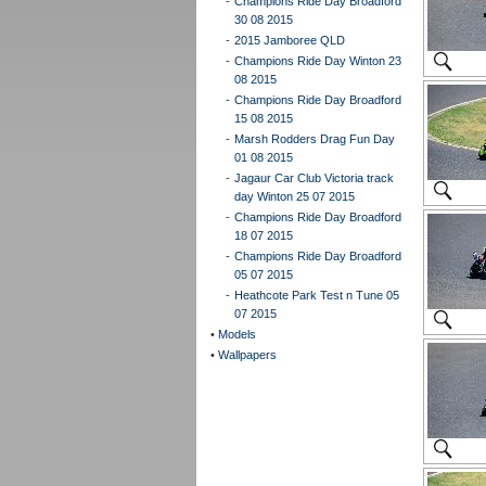
-
Champions Ride Day Broadford
30 08 2015
-
2015 Jamboree QLD
-
Champions Ride Day Winton 23
08 2015
-
Champions Ride Day Broadford
15 08 2015
-
Marsh Rodders Drag Fun Day
01 08 2015
-
Jagaur Car Club Victoria track
day Winton 25 07 2015
-
Champions Ride Day Broadford
18 07 2015
-
Champions Ride Day Broadford
05 07 2015
-
Heathcote Park Test n Tune 05
07 2015
•
Models
•
Wallpapers