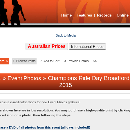
Home
Features
Records
Online 
|
|
|
Back to Media
Australian Prices
International Prices
ore: >
1. Browse Items
2. Add to Cart
3. Provide Details
>>
»
» Champions Ride Day Broadford
a
Event Photos
2015
ecieve e-mail notifications for new Event Photos galleries!
s shown here are in low resolution. You may purchase a high-quality print by clicking
art icon on a photo, then following the steps.
se a DVD of all photos from this event (all days included!)