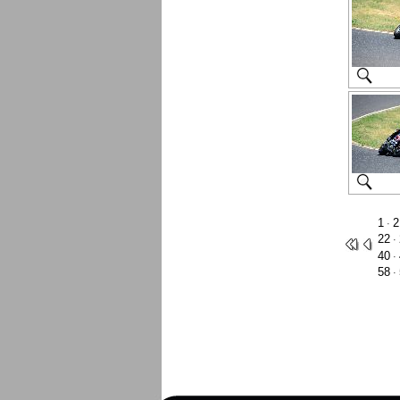
1
2
·
22
·
40
·
58
·