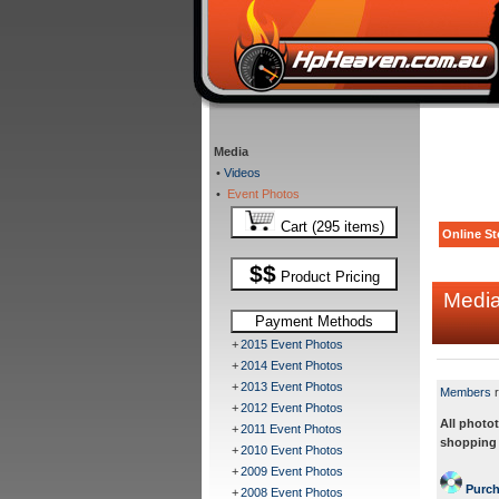
Media
•
Videos
•
Event Photos
Cart (295 items)
Online St
$$
Product Pricing
Medi
Payment Methods
+
2015 Event Photos
+
2014 Event Photos
+
2013 Event Photos
Members
r
+
2012 Event Photos
All photot
+
2011 Event Photos
shopping c
+
2010 Event Photos
+
2009 Event Photos
Purcha
+
2008 Event Photos