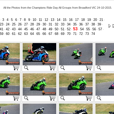
All the Photos from the Champions Ride Day All Groups from Broadford VIC 24-10-2015.
3
4
5
6
7
8
9
10
11
12
13
14
15
16
17
18
19
20
21
·
·
·
·
·
·
·
·
·
·
·
·
·
·
·
·
·
·
·
·
23
24
25
26
27
28
29
30
31
32
33
34
35
36
37
38
39
·
·
·
·
·
·
·
·
·
·
·
·
·
·
·
·
·
53
41
42
43
44
45
46
47
48
49
50
51
52
54
55
56
57
·
·
·
·
·
·
·
·
·
·
·
·
·
·
·
·
·
59
60
61
62
63
64
65
66
67
68
69
70
71
72
73
74
·
·
·
·
·
·
·
·
·
·
·
·
·
·
·