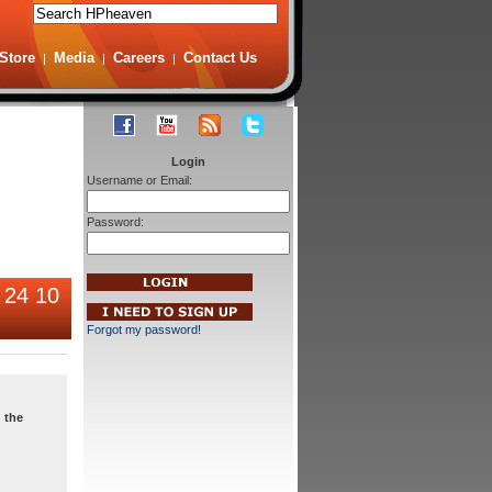
Store
Media
Careers
Contact Us
|
|
|
Login
Username or Email:
Password:
 24 10
Forgot my password!
 the