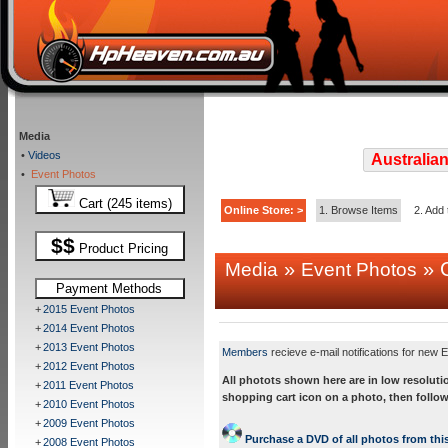
Media
•
Videos
Australian
•
Event Photos
Cart (245 items)
Online Store: >
1. Browse Items
2. Add 
$$
Product Pricing
»
» C
Media
Event Photos
Payment Methods
+
2015 Event Photos
+
2014 Event Photos
+
2013 Event Photos
Members
recieve e-mail notifications for new E
+
2012 Event Photos
All photots shown here are in low resoluti
+
2011 Event Photos
shopping cart icon on a photo, then follow
+
2010 Event Photos
+
2009 Event Photos
Purchase a DVD of all photos from this
+
2008 Event Photos