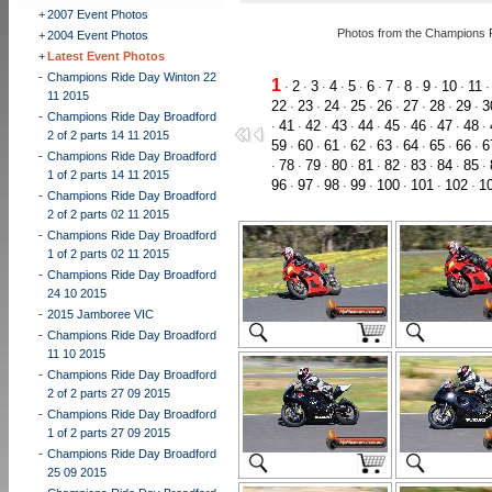
+
2007 Event Photos
Photos from the Champions R
+
2004 Event Photos
+
Latest Event Photos
-
Champions Ride Day Winton 22
1
2
3
4
5
6
7
8
9
10
11
·
·
·
·
·
·
·
·
·
·
11 2015
22
23
24
25
26
27
28
29
3
·
·
·
·
·
·
·
·
-
Champions Ride Day Broadford
41
42
43
44
45
46
47
48
·
·
·
·
·
·
·
·
·
2 of 2 parts 14 11 2015
59
60
61
62
63
64
65
66
6
·
·
·
·
·
·
·
·
-
Champions Ride Day Broadford
78
79
80
81
82
83
84
85
·
·
·
·
·
·
·
·
·
1 of 2 parts 14 11 2015
96
97
98
99
100
101
102
1
·
·
·
·
·
·
·
-
Champions Ride Day Broadford
2 of 2 parts 02 11 2015
-
Champions Ride Day Broadford
1 of 2 parts 02 11 2015
-
Champions Ride Day Broadford
24 10 2015
-
2015 Jamboree VIC
-
Champions Ride Day Broadford
11 10 2015
-
Champions Ride Day Broadford
2 of 2 parts 27 09 2015
-
Champions Ride Day Broadford
1 of 2 parts 27 09 2015
-
Champions Ride Day Broadford
25 09 2015