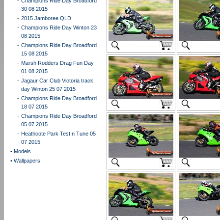
-
Champions Ride Day Broadford
30 08 2015
-
2015 Jamboree QLD
-
Champions Ride Day Winton 23
08 2015
-
Champions Ride Day Broadford
15 08 2015
-
Marsh Rodders Drag Fun Day
01 08 2015
-
Jagaur Car Club Victoria track
day Winton 25 07 2015
-
Champions Ride Day Broadford
18 07 2015
-
Champions Ride Day Broadford
05 07 2015
-
Heathcote Park Test n Tune 05
07 2015
•
Models
•
Wallpapers